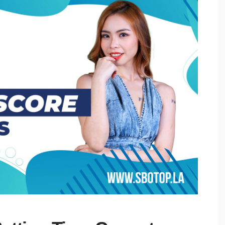
9。比如说呢，如果玩家的牌是7和9，你把这两张牌加在一起，得
我给大家举个例子来看看吧！ 比如，国王和九。国王零值加上值九
值得下注的大牌。因为呢，这需要一张总共9张的牌才能打成平
局，这样的话，你就可以拿回你的赌注，所以要记住不能用这样
起来是1，然后呢，根据抽签规则就要发第三张牌。第三张牌呢，
样的话，如果你把赌注押在这手牌上，这不是一个好结果了！要注意
发到手中，也就是横向发牌。这只是表示这张横牌是第三张牌，
式发第三张牌的啦。 如你所见，在百家乐计算手的价值真的没什
，A值为1，这就是百家乐手值的精髓啦！...