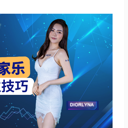
多只能发三张牌。总分最接近九的牌将会赢。你自己想啦，如果两手牌的总
牌上的赌注都会退还，就是酱简单啦。 那么要决定是否发第三张牌
下所示；从 A 到 9 的牌的 value 是根据它们的点数计算的。所
克、皇后、国王（Jack,...