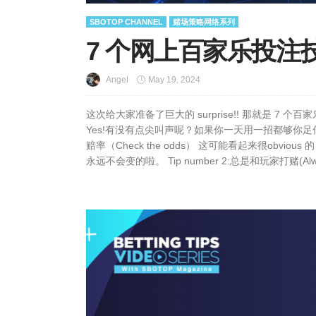
SBOTOP CHANNEL
赌场策略网络系列
7 个网上百家乐投注
May 19, 2024
Angel
这次给大家准备了巨大的 surprise!! 那就是 7 个百家乐投
Yes!有没有点尖叫声呢？如果你一天用一招都够你足你用
赔率（Check the odds） 这可能看起来很obvi
永远不会变的啦。 Tip number 2:总是和玩家打赌(Alway
是略低于even payouts，而这将在累进系统中造成
说，玩家在银行家身上下了10美元的赌注，并经历了
40美元、80美元、160美元。总赌注是310美元。总
金，这意味着玩家可以拿回304美元。因此，即使这
就得不偿失了！ Tip number 3:当你领先的时候就放弃（
理地expect 用你的策略赢些什么，酱紫会比较容易
贪心 。 Tip...