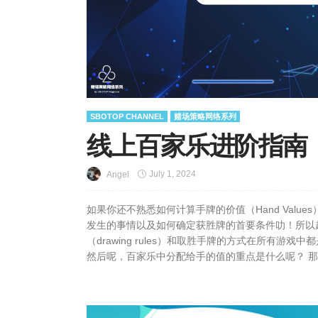
SBOTOP CHANNEL
赌场策略网络系列
线上百家乐进阶指南
July 1, 2024
Angel
如果你还不熟悉如何计算手牌的价值（Hand Val
发生的事情以及如何确定获胜牌的首要条件叻！所以
（drawing rules）和取胜手牌的方式在所有游戏
然后呢，百家乐中分配给手的值的重点是什么呢？ 那就是
本上，你在牌上看到的number呢就是分配给该卡的
到两张牌。首先呢，要记住A等于1。然后呢，忽略所
Jacks, 皇后Queens 和国王Kings。 要