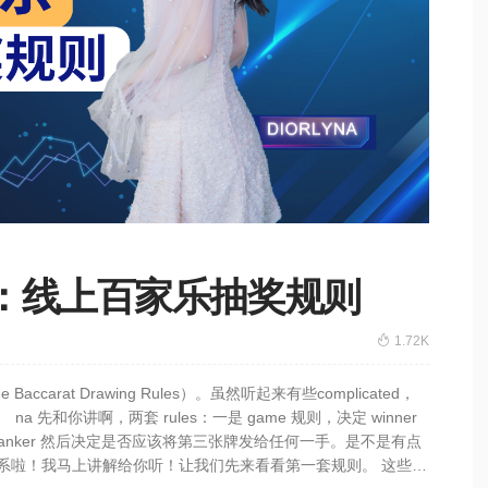
：线上百家乐抽奖规则
1.72K
arat Drawing Rules）。虽然听起来有些complicated，
 先和你讲啊，两套 rules：一是 game 规则，决定 winner
r 和banker 然后决定是否应该将第三张牌发给任何一手。是不是有点
系啦！我马上讲解给你听！让我们先来看看第一套规则。 这些都