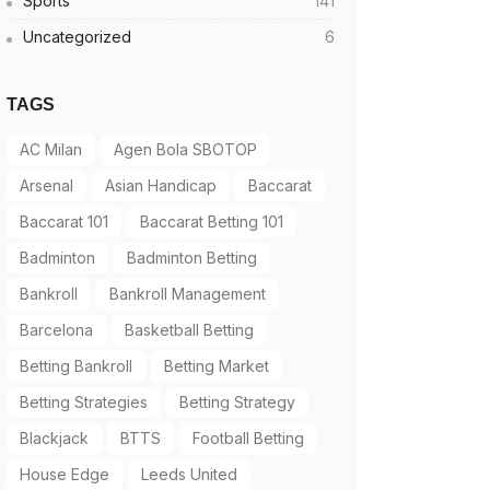
Sports
141
Uncategorized
6
TAGS
AC Milan
Agen Bola SBOTOP
Arsenal
Asian Handicap
Baccarat
Baccarat 101
Baccarat Betting 101
Badminton
Badminton Betting
Bankroll
Bankroll Management
Barcelona
Basketball Betting
Betting Bankroll
Betting Market
Betting Strategies
Betting Strategy
Blackjack
BTTS
Football Betting
House Edge
Leeds United