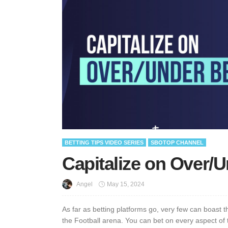
BETTING TIPS VIDEO SERIES
SBOTOP CHANNEL
Capitalize on Over/U
May 15, 2024
Angel
As far as betting platforms go, very few can boast th
the Football arena. You can bet on every aspect of 