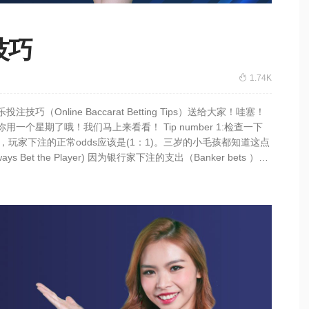
技巧
1.74K
注技巧（Online Baccarat Betting Tips）送给大家！哇塞！
一个星期了哦！我们马上来看看！ Tip number 1:检查一下
ous 的，玩家下注的正常odds应该是(1：1)。三岁的小毛孩都知道这点
s Bet the Player) 因为银行家下注的支出（Banker bets ）总
问题！wah lau eh 这听起来实在糟糕极了！什么意思呢？就比如
四连败，在第五次获胜。所下的赌注依次是10美元、20美元、
支付160美元的赌注加上160美元的赢利是320美元，减去5%的佣
位玩家最终赢得了赌注，这也导致了这一系列6美元的净亏损。那
Quit when you are ahead） 在开始之前，先弄清楚你可以合
策划啦。一旦你得到这个number ，你就应该及时收手，千万不要