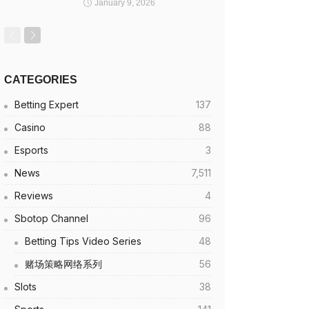
January 9, 2026
CATEGORIES
Betting Expert
137
Casino
88
Esports
3
News
7,511
Reviews
4
Sbotop Channel
96
Betting Tips Video Series
48
赌场策略网络系列
56
Slots
38