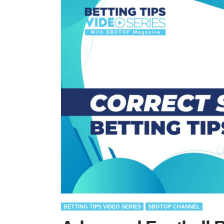
超过9，那么减去10。任何一只手的价值都不能超过
到16，然后减去10，得到总值6。很简单对不对？
的总和是九。这张牌不仅看起来不错，而且也是一张
局，而且无论另一张牌打得多差，这一手都会打成平
的一张牌输掉哦。 那如果是国王和A，前两张牌加
如果是横排的九，那么总数(0+1+9=0)为零。这
哦，一些在线赌场软件会以上述方式将任何第三张牌
并不代表其他任何事情。一些现场赌场也会以这种方
么难的。只需记住，你不能超过9。10和面卡的值为零
BETTING TIPS VIDEO SERIES
SBOTOP CHANNEL