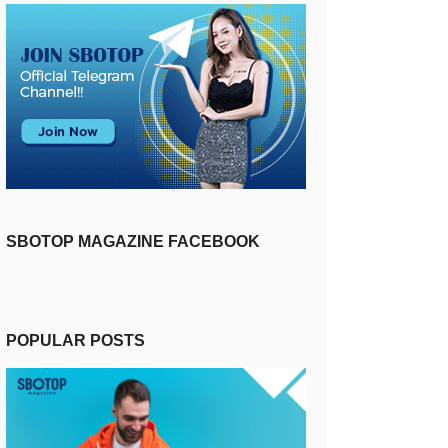
SBOTOP MAGAZINE FACEBOOK
POPULAR POSTS