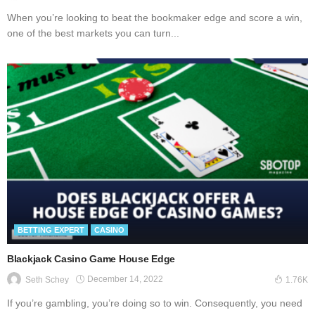
2、3、12，玩家就输了。如果是其他点数4、5、6、8、9、10，该点
When you’re looking to beat the bookmaker edge and score a win,
数就成为你的“点数”，我们就需要再掷第二轮骰子。比如现在你的“点
one of the best markets you can turn...
数”是5，在这一场投注里，你还没输也还没赢，所以我们继续掷骰
子。在第二轮掷骰子的结果，如果你获得相同的点数，也就是5，你就
赢了；但是如果你掷出7，你就输了。而不过线注就是完全相反。酱还
okay吗？现在我们要将另一个比较受欢迎的投注选项了。 二、来注和
不来注（Come Bet And Dont Come Bet) 这个投注选项很像过线和不
过线注，但是唯一不同的地方就是这个投注选项只有在首轮掷骰子后
才能下注的。也就是说玩家可以在首轮掷骰子后，下注。如果玩家投
注在“来注”, 就会希望骰子的结果是7或11，如果是花旗骰就是输了该
场投注。如果获得和首轮相同的点数，也是属于赢了。不来注就是完
全相反。 今天我们只为玩家介绍这2种掷双骰子投注选项。为什么？
因为他们是投注选项里最popular的，赌场优势也比较小。作为新手玩
家，你可能还在学习的过程，尽可能选一些赌场优势比较小的游戏来
玩，先搞清楚游戏玩法，然后制定自己的策略，再投注掷双骰子的其
BETTING EXPERT
CASINO
他选项。...
Blackjack Casino Game House Edge
December 14, 2022
Seth Schey
1.76K
If you’re gambling, you’re doing so to win. Consequently, you need