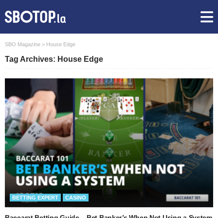
SBO Magazine
>
House Edge
Tag Archives: House Edge
BETTING EXPERT
CASINO
Baccarat Betting Guide – Bet Banker’s When Not Using a System