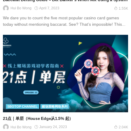
April 7, 2023
Hui Bo Wong
1.55K
We dare you to count the five most popular casino card games
today without mentioning baccarat. See? That’s impossible! This...
SBOTOP CHANNEL
赌场策略网络系列
21点｜单层（House Edge从1.5% 起）
January 24, 2023
Hui Bo Wong
2.04K