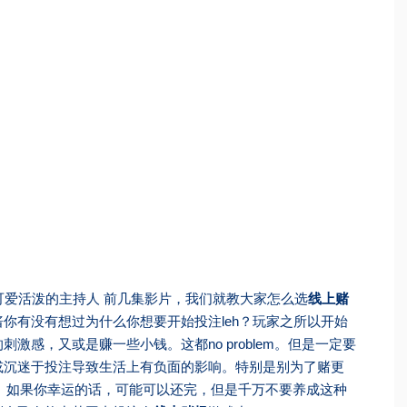
a，你们可爱活泼的主持人 前几集影片，我们就教大家怎么选
线上赌
你有没有想过为什么你想要开始投注leh？玩家之所以开始
感，又或是赚一些小钱。这都no problem。但是一定要
或沉迷于投注导致生活上有负面的影响。特别是别为了赌更
不起的。如果你幸运的话，可能可以还完，但是千万不要养成这种