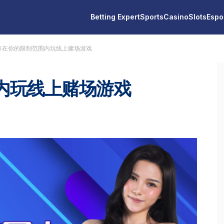
Betting Expert
Sports
Casino
Slots
Espo
终在你的限制范围内玩线上赌场游戏
内玩线上赌场游戏