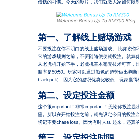
借钱的习惯。今天的影片，我们就教大家如何限
Welcome Bonus Up To RM300 Blog
第一、了解线上赌场游戏
不要投注在你不明白的线上赌场游戏。 比如说你不明白3
它的游戏规则之前，不要随随便便就投注。就算你
从老虎机开始下手，老虎机基本毫无技术可言，比较偏向
赔率是50:50。玩家可以通过颜色的趋势做出判断而投
blackjack)，因为它的
赌场
优势比较低，玩家赢得
第二、设定投注金额
这个很important！非常important！无论你
窿。所以在开始投注之前，就先设定今日的投注金额
切记不要chase loss。因为有时人sui起来，
第三、设定投注时限