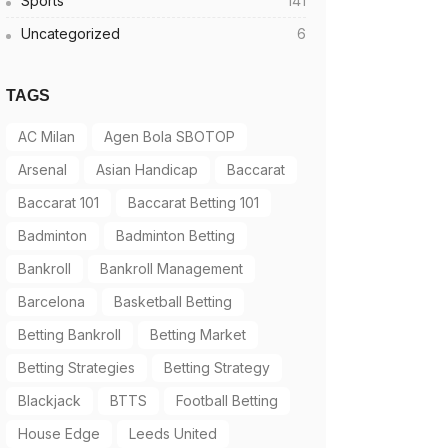
Sports
141
Uncategorized
6
TAGS
AC Milan
Agen Bola SBOTOP
Arsenal
Asian Handicap
Baccarat
Baccarat 101
Baccarat Betting 101
Badminton
Badminton Betting
Bankroll
Bankroll Management
Barcelona
Basketball Betting
Betting Bankroll
Betting Market
Betting Strategies
Betting Strategy
Blackjack
BTTS
Football Betting
House Edge
Leeds United