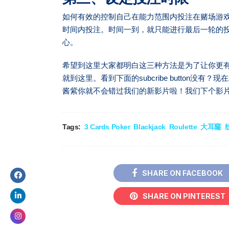
如何有效的控制自己在能力范围内投注在赌场游
时间内投注。时间一到，就只能进行最后一轮的投注
心。
希望到这里大家都明白这三种方法是为了让你更
就到这里。看到下面的subcribe button没有？现在就
酱紫你就不会错过我们的新影片啦！我们下个影
Tags:
3 Cards Poker
Blackjack
Roulette
大耳窿
SHARE ON FACEBOOK
SHARE ON PINTEREST