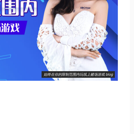
始终在你的限制范围内玩线上赌场游戏 blog