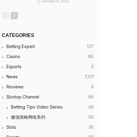
January 9, 2026
CATEGORIES
Betting Expert
137
Casino
88
Esports
3
News
7,511
Reviews
4
Sbotop Channel
96
Betting Tips Video Series
48
赌场策略网络系列
56
Slots
38