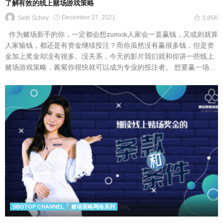
了解有效的线上赌场游戏策略
练，你会知道这些游戏的运作过程。只有清楚了解游戏的运作过程才
December 27, 2021
能够衡量哪些游戏是你喜欢的和值得你投注。 希望到这里大家都已经
Seth Schey
3.85K
知道现在线上已经有一些免费赌场，你可以加以利用来训练自己的投
作为赌场新手的你，一定都会想zomok人家会一直赢钱，又或则就算
注技能，通过提升你的技能，你就能够提高赚取更高的收益的可能，
人家输钱，都还是有资金继续投注？而你虽然没有赢很多钱，但是资
所以下集影片就会教大家怎样选payout的方式，所以一定不要错过下
金加上奖金却没有很多。没关系，今天的影片我们就和你讲一些线上
集影片！今天的影片就到这里。看到下面的subcribe button没有？现
赌场游戏策略，酱紫你很快就可以成为专业的投注者。 想要赢一场又
在就快点click一下。Subscribe 我们的channel, 开启小铃铛。酱紫你
一场的线上赌场游戏，就是要选择对的游戏。线上赌场有很多不同的
就不会错过我们的新影片啦！我们下个影片见！...
游戏给玩家玩，有些游戏比较简单赢，因为赌场优势比较小；有些游
戏比较难赢，比如说二十一点，像这种赌桌游戏需要靠基本策略玩牌
（Basic Strategy） 来赢，你可能需要先学会数牌等技术才能战胜赌
场优势。选择对的赌场游戏是线上赌场获胜重要策略之一。why？当
然是因为它可帮助玩家赢得更多资金、让玩家更加enjoy投注。
Welcome Bonus Up To RM300 Blog 很多赌场老手都有一定的投注策
略。这些投注策略包括了马丁格尔投注系统ar、1-3-2-6投注系统ar、
反达儿贝投注系统ar等等。这些都是专业投注者的投注系统策略。这
些策略都是他们为了更有效管理资金。他们很十分明白资金管理在投
注里面的重要性。这也为什么他们一直有钱投注。除了因为他们可能
真的很有钱之外，也是因为他们知道怎样manage 他们的钱。所以在
SBOTOP CHANNEL
赌场策略网络系列
你还没完全understand这些投注策略之前，可以考虑固定投注，也就
是每一场投注的下注金额是一样的。虽然，不会让你赢的特别多，特