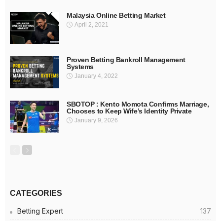
Malaysia Online Betting Market
April 2, 2021
Proven Betting Bankroll Management
Systems
January 4, 2022
SBOTOP : Kento Momota Confirms Marriage,
Chooses to Keep Wife’s Identity Private
January 9, 2026
CATEGORIES
Betting Expert
137