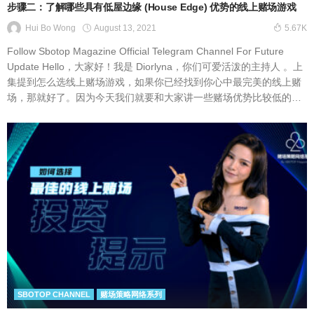
步骤二：了解哪些具有低屋边缘 (House Edge) 优势的线上赌场游戏
August 13, 2021
Hui Bo Wong
5.67K
Follow Sbotop Magazine Official Telegram Channel For Future
Update Hello，大家好！我是 Diorlyna，你们可爱活泼的主持人 。上
集提到怎么选线上赌场游戏，如果你已经找到你心中最完美的线上赌
场，那就好了。因为今天我们就要和大家讲一些赌场优势比较低的线
上赌场游戏。但是首先我们要知道什么是赌场优势。有没有听过
house edge? 你会问什么来的哦？House Edge 就是玩家所讲赌场优
势，这也为什么赌场能够常胜。赌场优势就是赌场在玩家中所占的优
势。作为要变成很pro的玩家，你一定要了解什么是 house edge。因
为这是决定你可不可以赢得更丰厚的收益。赌场里的任何游戏，都有
House Edge，分别在于高或低。所以，除了选哪一家线上赌场外，选
择游戏也是非常重要的。你要选的是赌场优势小的游戏，尽量避免赌
场优势很高的游戏。话不多说，现在就为你介绍...
SBOTOP CHANNEL
赌场策略网络系列