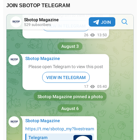
JOIN SBOTOP TELEGRAM