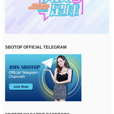
SBOTOP OFFICIAL TELEGRAM