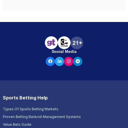
Social Media
Sports Betting Help
Types Of Sports Betting Markets
Proven Betting Bankroll Management Systems
Value Bets Guide