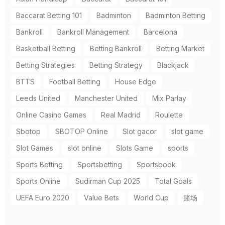
Baccarat Betting 101
Badminton
Badminton Betting
Bankroll
Bankroll Management
Barcelona
Basketball Betting
Betting Bankroll
Betting Market
Betting Strategies
Betting Strategy
Blackjack
BTTS
Football Betting
House Edge
Leeds United
Manchester United
Mix Parlay
Online Casino Games
Real Madrid
Roulette
Sbotop
SBOTOP Online
Slot gacor
slot game
Slot Games
slot online
Slots Game
sports
Sports Betting
Sportsbetting
Sportsbook
Sports Online
Sudirman Cup 2025
Total Goals
UEFA Euro 2020
Value Bets
World Cup
赌场