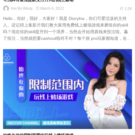
March 4, 2022
Hui Bo Wong
3.2K
Hello，你好，我好，大家好！我是 Diorylna，你们可爱活泼的主持
人。还记得上集影片我们教大家用免费线上赌场游戏来磨练你的skill
吗？现在你的skill提升到一个境界，当然会开始用真钱来投注啦。赢
了投注，当然就想要cashout啦对不对？每个很 pro玩家都知道，在他
们还没开始投注之前，他们都会先check 一下他们的线上赌场的提款
选项。这很重要吗？当然很lin重要啦！你想一下，你赢了钱，可是没
有你想要的cashout选择，是不是很麻烦leh，你可能还要特地去开户
口，特别进你这些钱。 Welcome Bonus Up To RM300 Blog 选择哪
一个提款方式的考虑因素有很多种。 安全当然是首要条件，但是也有
其他的考虑因素都能够改变你选择特定的提款方式，安全程度相当的
提款方式。你可以考虑该方式是否简单使用、快速和可靠。相信你也
不喜欢7lan麻烦用的提款换方式来拿回你赢的钱。在符合你所有条之
后，你当然就可以开始投注，赢了的钱通过你自己选的提款方式来提
款。通常leh,一些好的线上赌场都会有几种不同的提款方式，所以不
要太担心。现在我们就和大家讲一下，2021年最popular的提款方
式。 第一、通过你的Credit Card或是Debit Card 这种方式非常简
SBOTOP CHANNEL
赌场策略网络系列
单。Visa, Master和American Express 都是你可以选择的。但是要注
意，如果你是选择这种方式的话，你要搞清楚你所居住的地方/国家是