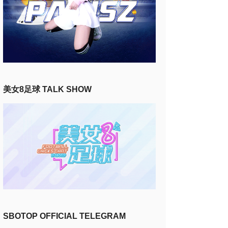
美女8足球 TALK SHOW
SBOTOP OFFICIAL TELEGRAM