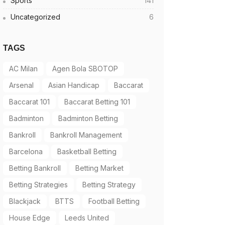
Sports
141
Uncategorized
6
TAGS
AC Milan
Agen Bola SBOTOP
Arsenal
Asian Handicap
Baccarat
Baccarat 101
Baccarat Betting 101
Badminton
Badminton Betting
Bankroll
Bankroll Management
Barcelona
Basketball Betting
Betting Bankroll
Betting Market
Betting Strategies
Betting Strategy
Blackjack
BTTS
Football Betting
House Edge
Leeds United