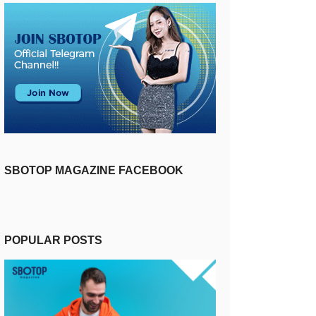
SBOTOP MAGAZINE FACEBOOK
POPULAR POSTS