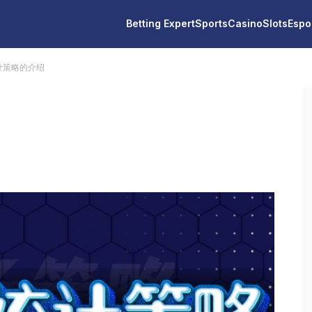
Betting Expert
Sports
Casino
Slots
Espo
计策略的介绍