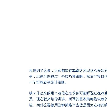
相信到了这集，大家都知道
21点
之所以这么受欢
是，玩家可以通过一些技巧和策略，然后非常自
一个策略就是统计策略。
咦？什么来的哦？相信在之前你可能听说过在
21
系。现在就来给你讲讲。所谓的基本策略最依赖
啦。为什么要使用这种策略？当然是因为这样的