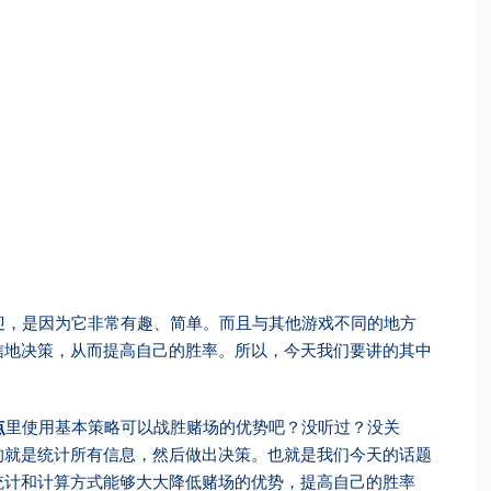
迎，是因为它非常有趣、简单。而且与其他游戏不同的地方
信地决策，从而提高自己的胜率。所以，今天我们要讲的其中
点
里使用基本策略可以战胜赌场的优势吧？没听过？没关
的就是统计所有信息，然后做出决策。也就是我们今天的话题
统计和计算方式能够大大降低赌场的优势，提高自己的胜率