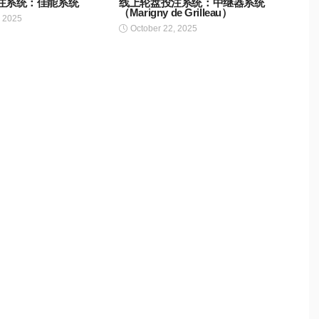
注系统：佳能系统
线上轮盘投注系统：中继器系统
（Marigny de Grilleau）
, 2025
October 22, 2025