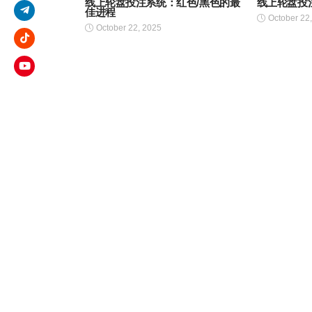
线上轮盘投注系统：红色/黑色的最
线上轮盘投
佳进程
October 22
October 22, 2025